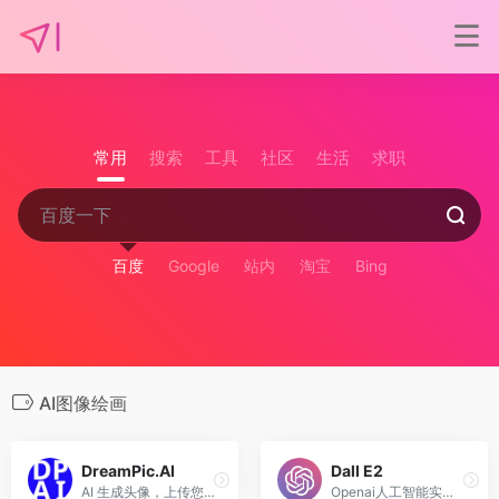
常用
搜索
工具
社区
生活
求职
百度
Google
站内
淘宝
Bing
AI图像绘画
DreamPic.AI
Dall E2
AI 生成头像，上传您的照片、选择风格，然后让 AI 来完成这项工作。
Openai人工智能实验室开发的一款文字生成图像智能系统